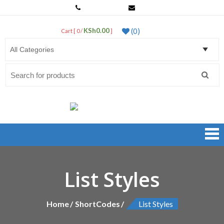
0799 763 443
sales@netprosystems.co.ke
KSh0.00
(0)
Cart [ 0 /
]
LogIn
Search
for:
Net Pro Systems Shop
Kenya's Best Dealers of Networking Products & Accessories
List Styles
Home
ShortCodes
List Styles